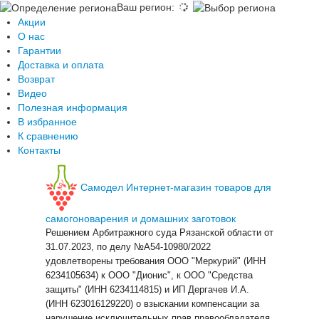
Ваш регион
:
Акции
О нас
Гарантии
Доставка и оплата
Возврат
Видео
Полезная информация
В избранное
К сравнению
Контакты
Самодел
Интернет-магазин товаров для
самогоноварения и домашних заготовок
Решением Арбитражного суда Рязанской области от
31.07.2023, по делу №A54-10980/2022
удовлетворены требования ООО "Меркурий" (ИНН
6234105634) к ООО "Дионис", к ООО "Средства
защиты" (ИНН 6234114815) и ИП Дергачев И.А.
(ИНН 623016129220) о взыскании компенсации за
нарушение исключительных прав правообладателя